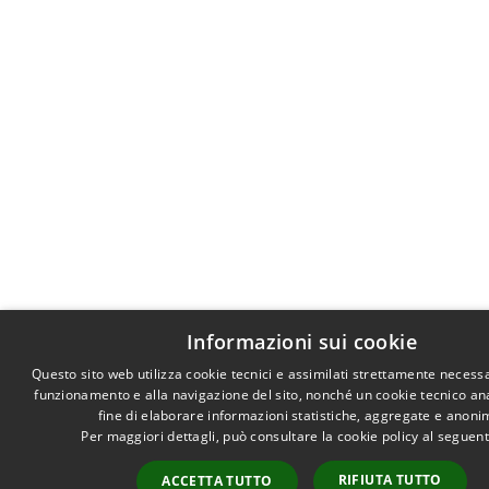
Informazioni sui cookie
Questo sito web utilizza cookie tecnici e assimilati strettamente necessa
funzionamento e alla navigazione del sito, nonché un cookie tecnico anal
fine di elaborare informazioni statistiche, aggregate e anoni
Per maggiori dettagli, può consultare la cookie policy al seguen
RIFIUTA TUTTO
ACCETTA TUTTO