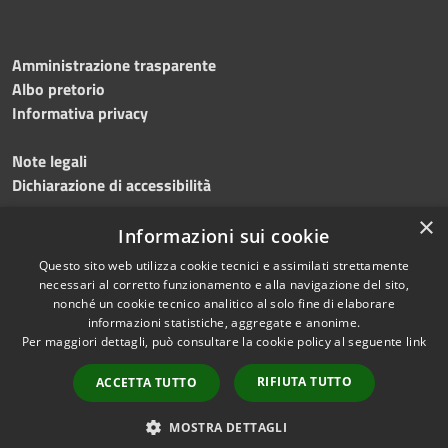
Amministrazione trasparente
Albo pretorio
Informativa privacy
Note legali
Dichiarazione di accessibilità
×
Meccanismo di feedback
Informazioni sui cookie
Questo sito web utilizza cookie tecnici e assimilati strettamente
necessari al corretto funzionamento e alla navigazione del sito,
nonché un cookie tecnico analitico al solo fine di elaborare
informazioni statistiche, aggregate e anonime.
RSS
Copyright © 2026 • Comune di
Per maggiori dettagli, può consultare la cookie policy al seguente
link
Accessibilità
Gerenzano • Powered by
Privacy
Municipium
Accesso
•
RIFIUTA TUTTO
ACCETTA TUTTO
Cookie
redazione
Mappa del sito
MOSTRA DETTAGLI