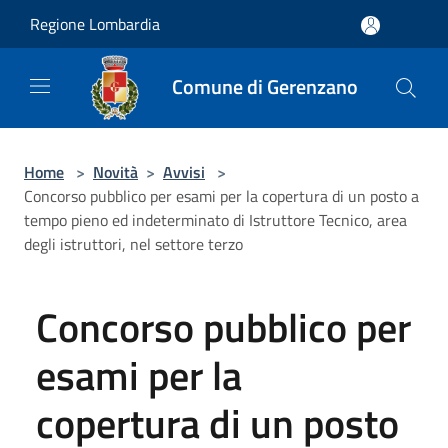
Salta al contenuto principale
Regione Lombardia
Comune di Gerenzano
Home
>
Novità
>
Avvisi
>
Concorso pubblico per esami per la copertura di un posto a
tempo pieno ed indeterminato di Istruttore Tecnico, area
degli istruttori, nel settore terzo
Concorso pubblico per
esami per la
copertura di un posto