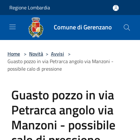
Salta al contenuto principale
Regione Lombardia
Comune di Gerenzano
Home
>
Novità
>
Avvisi
>
Guasto pozzo in via Petrarca angolo via Manzoni -
possibile calo di pressione
Guasto pozzo in via
Petrarca angolo via
Manzoni - possibile
calo di pressione