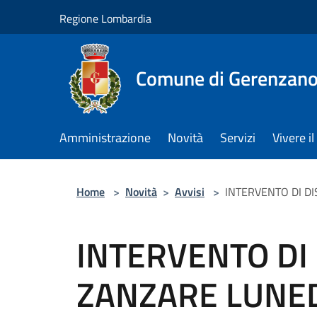
Salta al contenuto principale
Regione Lombardia
Comune di Gerenzan
Amministrazione
Novità
Servizi
Vivere 
Home
>
Novità
>
Avvisi
>
INTERVENTO DI DI
INTERVENTO DI
ZANZARE LUNEDÌ