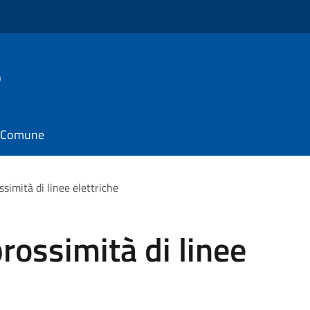
o
il Comune
ssimità di linee elettriche
prossimità di linee