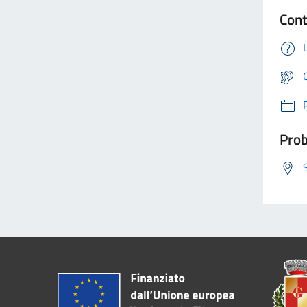
Cont
Prob