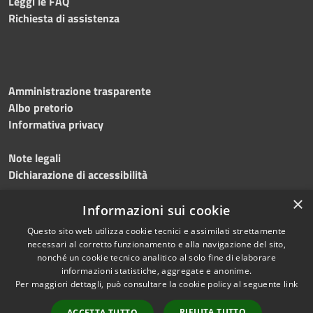
Leggi le FAQ
Richiesta di assistenza
Amministrazione trasparente
Albo pretorio
Informativa privacy
Note legali
Dichiarazione di accessibilità
×
Meccanismo di feedback
Informazioni sui cookie
Questo sito web utilizza cookie tecnici e assimilati strettamente
necessari al corretto funzionamento e alla navigazione del sito,
nonché un cookie tecnico analitico al solo fine di elaborare
informazioni statistiche, aggregate e anonime.
RSS
Copyright © 2026 • Comune di
Per maggiori dettagli, può consultare la cookie policy al seguente
link
Accessibilità
Gerenzano • Powered by
Privacy
Municipium
Accesso
•
RIFIUTA TUTTO
ACCETTA TUTTO