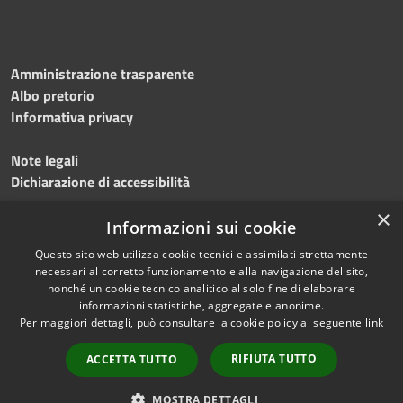
Amministrazione trasparente
Albo pretorio
Informativa privacy
Note legali
Dichiarazione di accessibilità
×
Meccanismo di feedback
Informazioni sui cookie
Questo sito web utilizza cookie tecnici e assimilati strettamente
necessari al corretto funzionamento e alla navigazione del sito,
nonché un cookie tecnico analitico al solo fine di elaborare
informazioni statistiche, aggregate e anonime.
RSS
Copyright © 2026 • Comune di
Per maggiori dettagli, può consultare la cookie policy al seguente
link
Accessibilità
Gerenzano • Powered by
Privacy
Municipium
Accesso
•
RIFIUTA TUTTO
ACCETTA TUTTO
Cookie
redazione
Mappa del sito
MOSTRA DETTAGLI