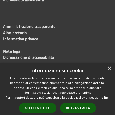
Amministrazione trasparente
Albo pretorio
Informativa privacy
Note legali
Dichiarazione di accessibilità
×
Meccanismo di feedback
Informazioni sui cookie
Questo sito web utilizza cookie tecnici e assimilati strettamente
necessari al corretto funzionamento e alla navigazione del sito,
nonché un cookie tecnico analitico al solo fine di elaborare
informazioni statistiche, aggregate e anonime.
RSS
Copyright © 2026 • Comune di
Per maggiori dettagli, può consultare la cookie policy al seguente
link
Accessibilità
Gerenzano • Powered by
Privacy
Municipium
Accesso
•
RIFIUTA TUTTO
ACCETTA TUTTO
Cookie
redazione