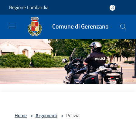
Salta al contenuto principale
Regione Lombardia
Comune di Gerenzano
Home
>
Argomenti
>
Polizia