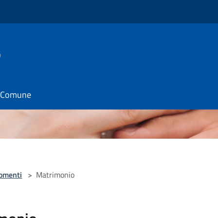
o
il Comune
omenti
>
Matrimonio