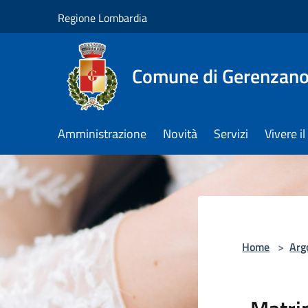
Salta al contenuto principale
Regione Lombardia
Comune di Gerenzan
Amministrazione
Novità
Servizi
Vivere 
Home
>
Arg