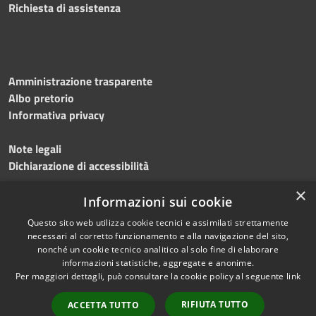
Richiesta di assistenza
Amministrazione trasparente
Albo pretorio
Informativa privacy
Note legali
Dichiarazione di accessibilità
×
Meccanismo di feedback
Informazioni sui cookie
Questo sito web utilizza cookie tecnici e assimilati strettamente
necessari al corretto funzionamento e alla navigazione del sito,
nonché un cookie tecnico analitico al solo fine di elaborare
informazioni statistiche, aggregate e anonime.
RSS
Copyright © 2026 • Comune di
Per maggiori dettagli, può consultare la cookie policy al seguente
link
Accessibilità
Gerenzano • Powered by
Privacy
Municipium
Accesso
•
RIFIUTA TUTTO
ACCETTA TUTTO