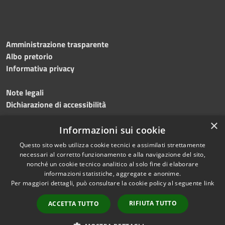
Amministrazione trasparente
Albo pretorio
Informativa privacy
Note legali
Dichiarazione di accessibilità
×
Meccanismo di feedback
Informazioni sui cookie
Questo sito web utilizza cookie tecnici e assimilati strettamente
necessari al corretto funzionamento e alla navigazione del sito,
nonché un cookie tecnico analitico al solo fine di elaborare
informazioni statistiche, aggregate e anonime.
RSS
Copyright © 2026 • Comune di
Per maggiori dettagli, può consultare la cookie policy al seguente
link
Accessibilità
Gerenzano • Powered by
Privacy
Municipium
Accesso
•
RIFIUTA TUTTO
ACCETTA TUTTO
Cookie
redazione
Mappa del sito