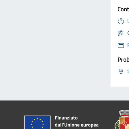
Cont
Prob