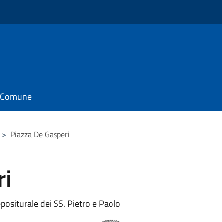
o
il Comune
>
Piazza De Gasperi
ri
epositurale dei SS. Pietro e Paolo