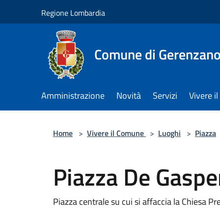
Salta al contenuto principale
Regione Lombardia
Comune di Gerenzan
Amministrazione
Novità
Servizi
Vivere 
Home
>
Vivere il Comune
>
Luoghi
>
Piazza
Piazza De Gaspe
Piazza centrale su cui si affaccia la Chiesa Pr