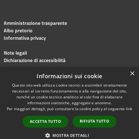
Amministrazione trasparente
Albo pretorio
Informativa privacy
Note legali
Dichiarazione di accessibilità
×
Meccanismo di feedback
Informazioni sui cookie
Questo sito web utilizza cookie tecnici e assimilati strettamente
necessari al corretto funzionamento e alla navigazione del sito,
nonché un cookie tecnico analitico al solo fine di elaborare
informazioni statistiche, aggregate e anonime.
RSS
Copyright © 2026 • Comune di
Per maggiori dettagli, può consultare la cookie policy al seguente
link
Accessibilità
Gerenzano • Powered by
Privacy
Municipium
Accesso
•
RIFIUTA TUTTO
ACCETTA TUTTO
Cookie
redazione
Mappa del sito
MOSTRA DETTAGLI