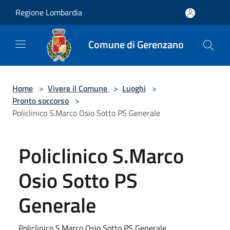
Salta al contenuto principale
Regione Lombardia
Comune di Gerenzano
Home
>
Vivere il Comune
>
Luoghi
>
Pronto soccorso
>
Policlinico S.Marco Osio Sotto PS Generale
Policlinico S.Marco
Osio Sotto PS
Generale
Policlinico S.Marco Osio Sotto PS Generale