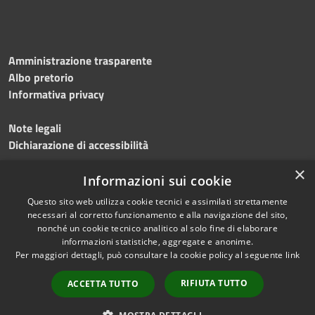
Amministrazione trasparente
Albo pretorio
Informativa privacy
Note legali
Dichiarazione di accessibilità
×
Meccanismo di feedback
Informazioni sui cookie
Questo sito web utilizza cookie tecnici e assimilati strettamente
necessari al corretto funzionamento e alla navigazione del sito,
nonché un cookie tecnico analitico al solo fine di elaborare
informazioni statistiche, aggregate e anonime.
RSS
Copyright © 2026 • Comune di
Per maggiori dettagli, può consultare la cookie policy al seguente
link
Accessibilità
Gerenzano • Powered by
Privacy
Municipium
Accesso
•
RIFIUTA TUTTO
ACCETTA TUTTO
Cookie
redazione
Mappa del sito