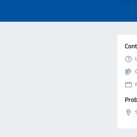
Cont
Prob