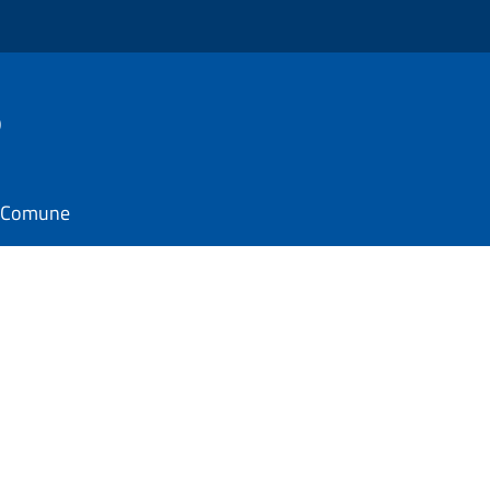
o
il Comune