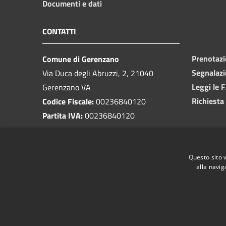
Documenti e dati
CONTATTI
Prenotaz
Comune di Gerenzano
Segnalazi
Via Duca degli Abruzzi, 2, 21040
Leggi le 
Gerenzano VA
Richiesta
Codice Fiscale:
00236840120
Partita IVA:
00236840120
PEC:
comune.gerenzano@pec.regione.lombardia.it
Questo sito 
Centralino unico:
02 9639911
alla navig