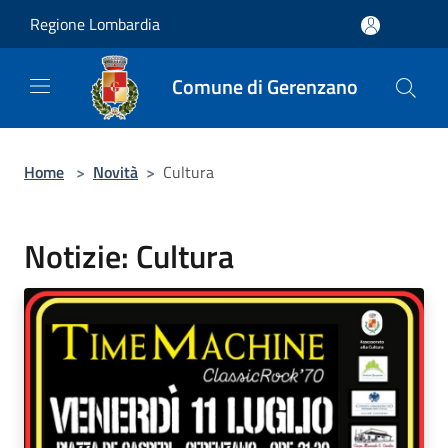
Salta al contenuto principale
Regione Lombardia
Comune di Gerenzano
Home
>
Novità
>
Cultura
Notizie: Cultura