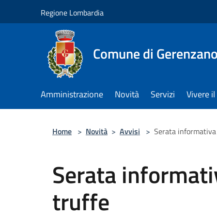
Salta al contenuto principale
Regione Lombardia
Comune di Gerenzan
Amministrazione
Novità
Servizi
Vivere 
Home
>
Novità
>
Avvisi
>
Serata informativa
Serata informat
truffe