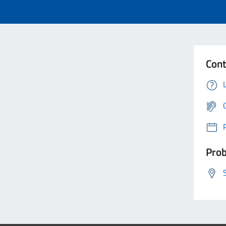
Cont
Prob