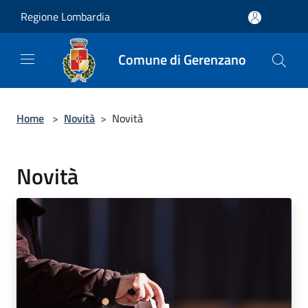
Salta al contenuto principale
Regione Lombardia
Comune di Gerenzano
Home
>
Novità
>
Novità
Novità